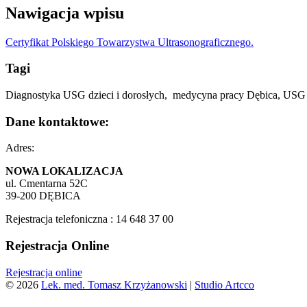
Nawigacja wpisu
Certyfikat Polskiego Towarzystwa Ultrasonograficznego.
Tagi
Diagnostyka USG dzieci i dorosłych, medycyna pracy Dębica, USG Dę
Dane kontaktowe:
Adres:
NOWA LOKALIZACJA
ul.
Cmentarna 52C
39-200 DĘBICA
Rejestracja telefoniczna : 14 648 37 00
Rejestracja Online
Rejestracja online
© 2026
Lek. med. Tomasz Krzyżanowski
|
Studio Artcco