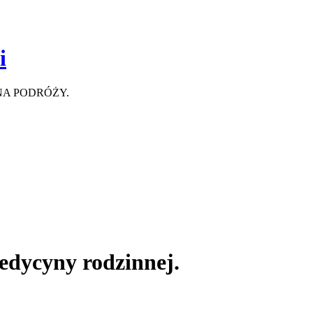
i
NA PODRÓŻY.
medycyny rodzinnej.